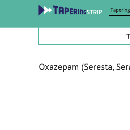
Tapering
T
Oxazepam (Seresta, Ser