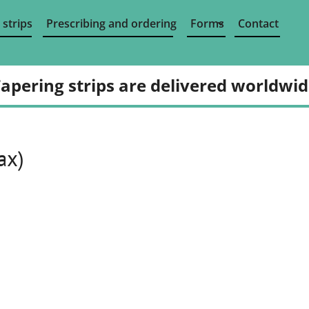
 strips
Prescribing and ordering
Forms
Contact
apering strips are delivered worldwi
ax)