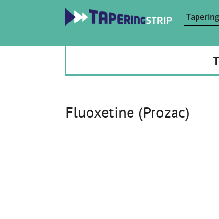
Tapering
T
Fluoxetine (Prozac)