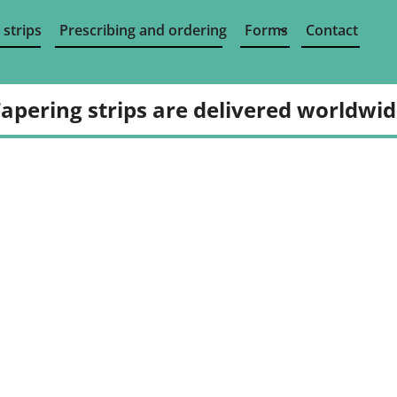
 strips
Prescribing and ordering
Forms
Contact
apering strips are delivered worldwi