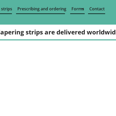
 strips
Prescribing and ordering
Forms
Contact
apering strips are delivered worldwi