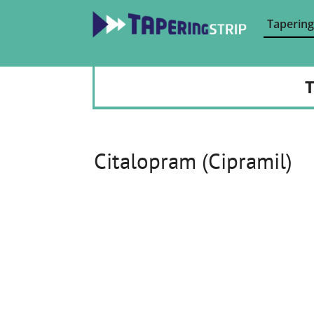
Tapering
T
Citalopram (Cipramil)