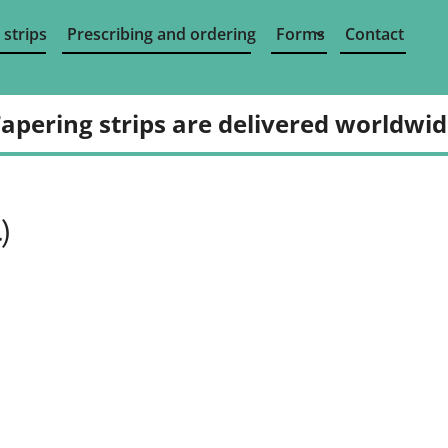
 strips
Prescribing and ordering
Forms
Contact
apering strips are delivered worldwi
)