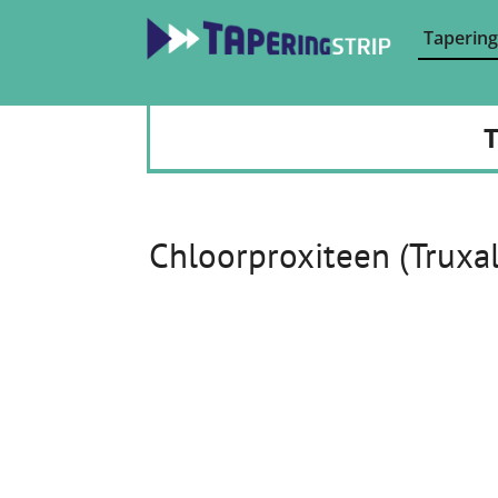
Tapering
T
Chloorproxiteen (Truxal